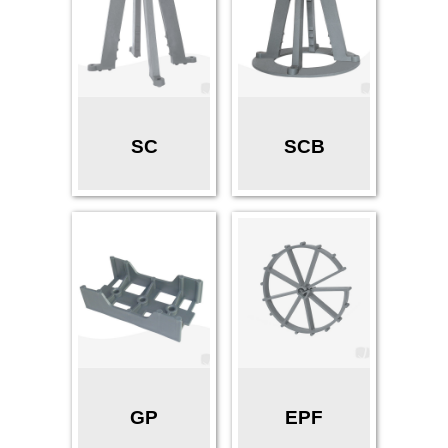
SC
SCB
GP
EPF