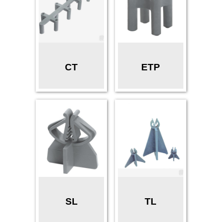
CT
ETP
SL
TL