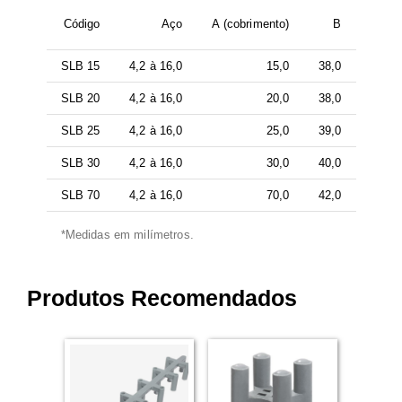
Código
Aço
A (cobrimento)
B
SLB 15
4,2 à 16,0
15,0
38,0
SLB 20
4,2 à 16,0
20,0
38,0
SLB 25
4,2 à 16,0
25,0
39,0
SLB 30
4,2 à 16,0
30,0
40,0
SLB 70
4,2 à 16,0
70,0
42,0
*Medidas em milímetros.
Produtos Recomendados