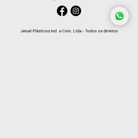
Jeruel Plásticos Ind. e Com. Ltda - Todos os direitos
reservados
+55 (11) 4584-9922
|
+55 (11) 4584-4200
|
+55 (11) 4533-3076
|
+55 (11) 9 7207-2354
Idiomas
Desenvolvido por
AA Jobs