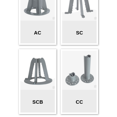
AC
SC
SCB
CC