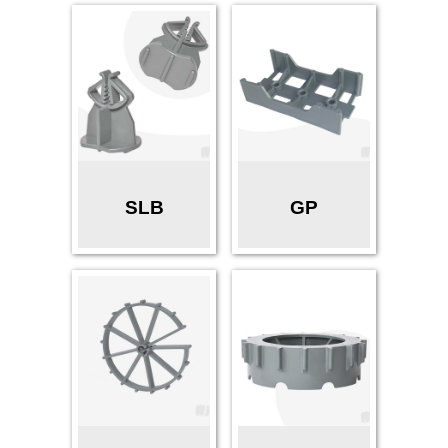
SLB
GP