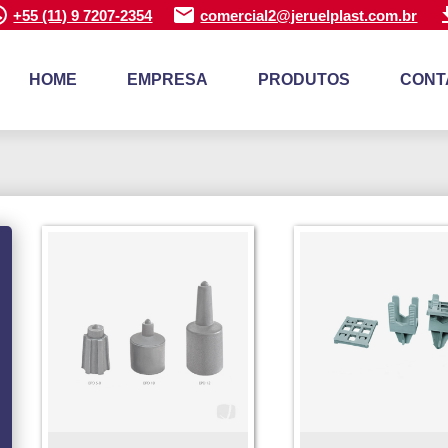
+55 (11) 9 7207-2354
comercial2@jeruelplast.com.br
HOME
EMPRESA
PRODUTOS
CONT