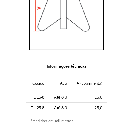
Informações técnicas
Código
Aço
A (cobrimento)
TL 15-8
Até 8,0
15,0
TL 25-8
Até 8,0
25,0
*Medidas em milímetros.