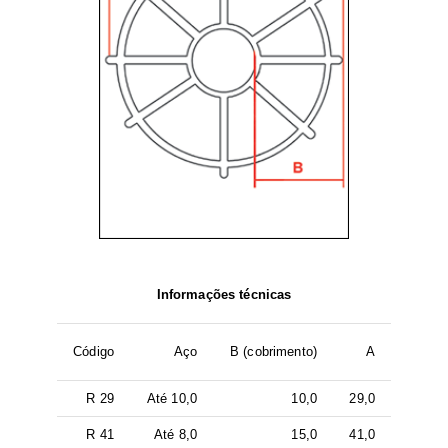
Informações técnicas
Código
Aço
B (cobrimento)
A
R 29
Até 10,0
10,0
29,0
R 41
Até 8,0
15,0
41,0