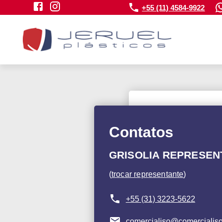
+55 (11) 4584-9922
Contatos
GRISOLIA REPRESE
(
trocar representante
)
+55 (31) 3223-5622
comercialiso@comercialiso