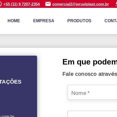
+55 (11) 9 7207-2354
comercial2@jeruelplast.com.br
HOME
EMPRESA
PRODUTOS
CONT
Em que podemo
Fale conosco através
NTAÇÕES
Nome
*
.com.br